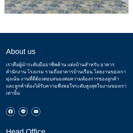
About us
เราคือผู้นำระดับมืออาชีพด้าน แต่งบ้านสำหรับ อาคาร
สำนักงาน โรงแรม รวมถึงอาคารบ้านเรือน โดยงานของเรา
มุ่งเน้น งานที่ดีต้องตอบสนองต่อความต้องการของลูกค้า
และลูกค้าต้องได้รับความพึงพอใจระดับสูงสุดในงานของเรา
เท่านั้น
Head Office