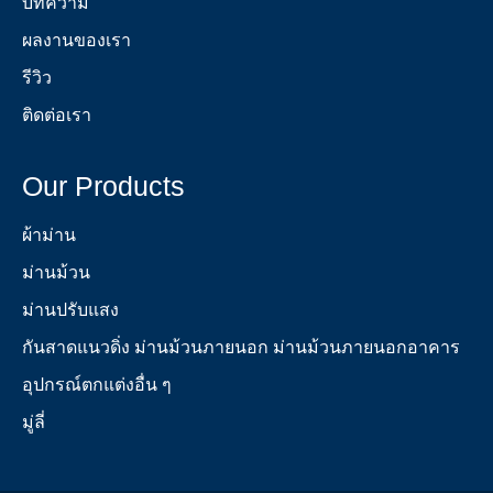
บทความ
ผลงานของเรา
รีวิว
ติดต่อเรา
Our Products
ผ้าม่าน
ม่านม้วน
ม่านปรับแสง
กันสาดแนวดิ่ง ม่านม้วนภายนอก ม่านม้วนภายนอกอาคาร
อุปกรณ์ตกแต่งอื่น ๆ
มู่ลี่