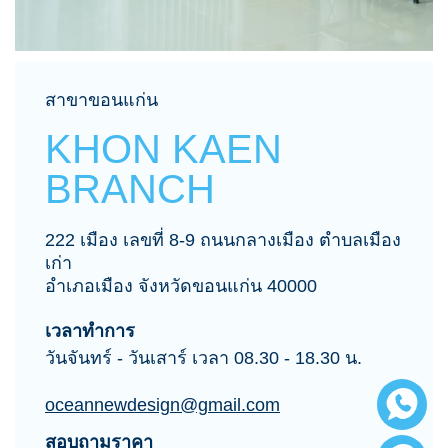
สาขาขอนแก่น
KHON KAEN
BRANCH
222 เมือง เลขที่ 8-9 ถนนกลางเมือง ตำบลเมือง
เก่า
อำเภอเมือง จังหวัดขอนแก่น 40000
เวลาทำการ
วันจันทร์ - วันเสาร์ เวลา 08.30 - 18.30 น.
oceannewdesign@gmail.com
สอบถามราคา