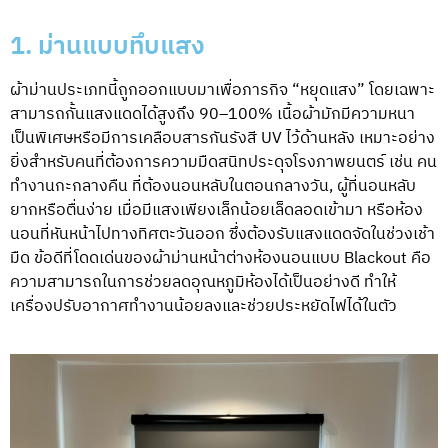
1. ม่านแบบทึบแสง
ผ้าม่านประเภทนี้ถูกออกแบบมาเพื่อภารกิจ “หยุดแสง” โดยเฉพาะ
สามารถกั้นแสงแดดได้สูงถึง 90–100% เนื้อผ้ามักมีความหนา
เป็นพิเศษหรือมีการเคลือบสารกันรังสี UV ไว้ด้านหลัง เหมาะอย่าง
ยิ่งสำหรับคนที่ต้องการความมืดสนิทประดุจโรงภาพยนตร์ เช่น คน
ทำงานกะกลางคืน ที่ต้องนอนหลับในตอนกลางวัน, ผู้ที่นอนหลับ
ยากหรือตื่นง่าย เมื่อมีแสงเพียงเล็กน้อยเล็ดลอดเข้ามา หรือห้อง
นอนที่หันหน้าไปทางทิศตะวันออก ซึ่งต้องรับแสงแดดจัดในช่วงเช้า
มืด ข้อดีที่โดดเด่นของผ้าม่านหน้าต่างห้องนอนแบบ Blackout คือ
ความสามารถในการช่วยลดอุณหภูมิห้องได้เป็นอย่างดี ทำให้
เครื่องปรับอากาศทำงานน้อยลงและช่วยประหยัดไฟได้ในตัว