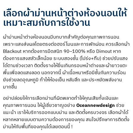
เลือกผ้าม่านหน้าต่างห้องนอนให้
เหมาะสมกับการใช้งาน
ผ้าม่านหน้าต่างห้องนอนมีบทบาทสำคัญต่อคุณภาพการนอน
เพราะแสงส่งผลโดยตรงต่อฮอร์โมนและการพักผ่อน ควรเลือกผ้า
Blackout หากต้องการมืดสนิท 90–100% หรือ Dimout หาก
ต้องการแสงสลัวเล็กน้อย ระบบสองชั้น (โปร่ง+ทึบ) ช่วยปรับแสง
ได้ตามช่วงเวลา ติดตั้งรางให้ยื่นเกินกรอบหน้าต่างและผ้ายาวแตะ
พื้นเพื่อลดแสงลอด นอกจากนี้ ผ้าเนื้อหนาหรือมีชั้นกันความร้อน
ยังช่วยลดอุณหภูมิ ทำให้ห้องเย็น หลับลึก และประหยัดพลังงาน
มากขึ้น
อย่าปล่อยให้การเลือกม่านที่ผิดพลาดทำให้คุณเสียทั้งเงินและ
คุณภาพการนอน ให้ผู้เชี่ยวชาญอย่าง
Oceannewdesign
ช่วย
แนะนำ เราให้บริการออกแบบม่าน และติดตั้งครบวงจร เลือกผ้าได้
หลากหลายแบบตามความต้องการของคุณ สนใจปรึกษาการติดตั้ง
ม่านให้กับพื้นที่ของคุณได้เลยตอนนี้ !