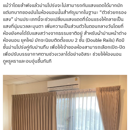
แม้ว่าโดยลำพังแล้วม่านโปร่งจะไม่สามารถกันแสงแดดได้มากนัก
แต่บทบาทของมันในห้องนอนนั้นสำคัญมากในฐานะ “ตัวช่วยกรอง
แสง” ม่านประเภทนี้จะช่วยเปลี่ยนแสงแดดที่ร้อนแรงให้กลายเป็น
แสงที่นุ่มนวลละมุนตา เพิ่มความเป็นส่วนตัวในตอนกลางวันโดยที่
ห้องยังคงได้รับแสงสว่างจากธรรมชาติอยู่ สำหรับผ้าม่านหน้าต่าง
ห้องนอน ยุคใหม่ มักจะนิยมติดตั้งแบบ 2 ชั้น (Double Rails) คือมี
ชั้นม่านโปร่งคู่กับม่านทึบ เพื่อให้เจ้าของห้องสามารถเลือกเปิด-ปิด
เพื่อปรับบรรยากาศตามช่วงเวลาได้อย่างอิสระ ช่วยให้ห้องนอน
ดูหรูหราและอบอุ่นขึ้นทันที