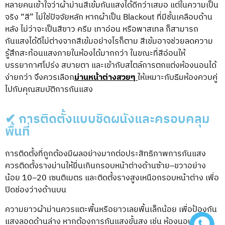
หลายคนเข้าใจว่าผ้าม่านสีเข้มกันแสงได้ดีกว่าเสมอ แต่ในความเป็น
จริง “สี” ไม่ใช่ปัจจัยหลัก หากผ้าเป็น Blackout ที่มีชั้นเคลือบด้าน
หลัง ไม่ว่าจะเป็นสีขาว ครีม เทาอ่อน หรือพาสเทล ก็สามารถ
กันแสงได้ดีไม่ต่างจากสีเข้ม
อย่างไรก็ตาม สีเข้มอาจช่วยลดความ
รู้สึกสะท้อนแสงภายในห้องได้มากกว่า ในขณะที่สีอ่อนให้
บรรยากาศโปร่ง สบายตา และเข้ากับสไตล์การตกแต่งห้องนอนได้
ง่ายกว่า จึงควรเลือก
ม่านหน้าต่างสวยๆ
ให้เหมาะกับธีมห้องควบคู่
ไปกับคุณสมบัติการกันแสง
✔ การติดตั้งแบบชิดผนังและครอบคลุม
พื้นที่
การติดตั้งที่ถูกต้องมีผลอย่างมากต่อประสิทธิภาพการกันแสง
ควรติดตั้งรางม่านให้ยื่นเกินกรอบหน้าต่างด้านซ้าย–ขวาอย่าง
น้อย 10–20 เซนติเมตร และติดตั้งรางสูงเหนือกรอบหน้าต่าง เพื่อ
ปิดช่องว่างด้านบน
ความยาวผ้าม่านควรแตะพื้นหรือยาวเลยพื้นเล็กน้อย เพื่อป้องกัน
แสงลอดด้านล่าง หากต้องการกันแสงขั้นสูง เช่น ห้องนอนที่หัน