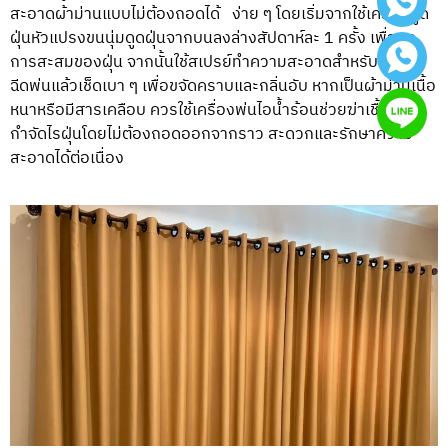
สะอาดผ้าม่านแบบไม่ต้องถอดได้ ง่าย ๆ โดยเริ่มจากใช้เครื่องดูด
ฝุ่นหัวแปรงขนนุ่มดูดฝุ่นจากบนลงล่างสัปดาห์ละ 1 ครั้ง เพื่อลด
การสะสมของฝุ่น จากนั้นใช้สเปรย์ทำความสะอาดสำหรับผ้าม่าน
ฉีดพ่นแล้วเช็ดเบา ๆ เพื่อขจัดคราบและกลิ่นอับ หากเป็นผ้าม่านเนื้อ
หนาหรือมีสารเคลือบ ควรใช้เครื่องพ่นไอน้ำร้อนช่วยฆ่าเชื้อและ
กำจัดไรฝุ่นโดยไม่ต้องถอดออกจากราว สะดวกและรักษาความ
สะอาดได้ต่อเนื่อง