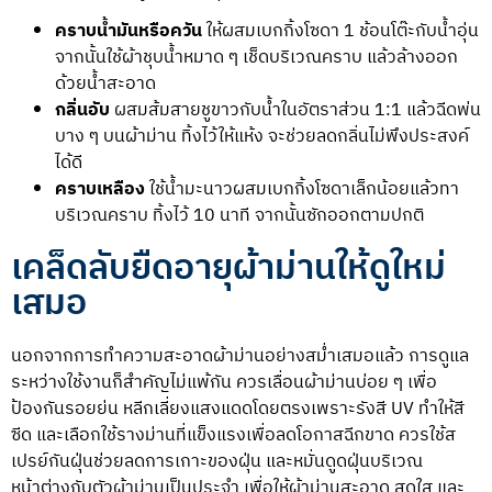
คราบน้ำมันหรือควัน
ให้ผสมเบกกิ้งโซดา 1 ช้อนโต๊ะกับน้ำอุ่น
จากนั้นใช้ผ้าชุบน้ำหมาด ๆ เช็ดบริเวณคราบ แล้วล้างออก
ด้วยน้ำสะอาด
กลิ่นอับ
ผสมส้มสายชูขาวกับน้ำในอัตราส่วน 1:1 แล้วฉีดพ่น
บาง ๆ บนผ้าม่าน ทิ้งไว้ให้แห้ง จะช่วยลดกลิ่นไม่พึงประสงค์
ได้ดี
คราบเหลือง
ใช้น้ำมะนาวผสมเบกกิ้งโซดาเล็กน้อยแล้วทา
บริเวณคราบ ทิ้งไว้ 10 นาที จากนั้นซักออกตามปกติ
เคล็ดลับยืดอายุผ้าม่านให้ดูใหม่
เสมอ
นอกจากการทำความสะอาดผ้าม่านอย่างสม่ำเสมอแล้ว การดูแล
ระหว่างใช้งานก็สำคัญไม่แพ้กัน ควรเลื่อนผ้าม่านบ่อย ๆ เพื่อ
ป้องกันรอยย่น หลีกเลี่ยงแสงแดดโดยตรงเพราะรังสี UV ทำให้สี
ซีด และเลือกใช้รางม่านที่แข็งแรงเพื่อลดโอกาสฉีกขาด ควรใช้ส
เปรย์กันฝุ่นช่วยลดการเกาะของฝุ่น และหมั่นดูดฝุ่นบริเวณ
หน้าต่างกับตัวผ้าม่านเป็นประจำ เพื่อให้ผ้าม่านสะอาด สดใส และ