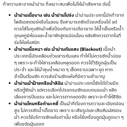
ทำความสะอาดผ้าม่าน ที่เหมาะสมเพื่อไม่ให้ผ้าเสียหาย ดังนี้
ผ้าม่านเนื้อบาง เช่น ผ้าม่านโปร่ง
ผ้าม่านประเภทนี้มักทำจาก
โพลีเอสเตอร์หรือไนลอน จึงสามารถซักด้วยเครื่องได้ แต่
ควรใส่ในถุงซักผ้าเพื่อป้องกันการเกี่ยวขาด ใช้น้ำเย็นหรือน้ำ
อุณหภูมิห้องและน้ำยาซักสูตรอ่อนโยน หลังซักควรตากในที่
ร่มให้แห้งสนิท
ผ้าม่านเนื้อหนา เช่น ผ้าม่านกันแสง (Blackout)
เนื้อผ้า
ประเภทนี้มักเคลือบด้วยสารกันแสง ทำให้ไม่ควรซักน้ำบ่อย
ๆ เพราะจะทำให้สารเคลือบหลุดออก ควรใช้วิธีดูดฝุ่นเป็น
ประจำ และใช้ผ้าชุบน้ำหมาด ๆ เช็ดคราบเฉพาะจุด หาก
จำเป็นต้องซัก ควรส่งร้านซักแห้งที่มีความชำนาญ
ผ้าม่านผ้าฝ้ายหรือผ้าลินิน
ผ้าม่านประเภทนี้ซักได้ด้วยมือ
หรือตู้ซักผ้า แต่ควรเลือกโปรแกรมซักแบบถนอมผ้า หลีก
เลี่ยงการปั่นแรง และไม่ควรตากแดดจัด เพราะจะทำให้สีซีด
ผ้าม่านไหมหรือกำมะหยี่
เป็นผ้าที่ต้องการความละเอียดอ่อน
สูง ไม่ควรซักน้ำเด็ดขาด เพราะจะเสียรูปและเสียสัมผัสของ
ผ้า ควรใช้บริการซักแห้งเท่านั้น หรือใช้เครื่องดูดฝุ่นดูดเบา ๆ
เพื่อขจัดฝุ่นออก