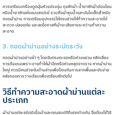
ควรเตรียมเครื่องดูดฝุ่นหัวแปรงนุ่ม ถุงซักผ้า น้ำยาซักผ้าอ่อนโยน
หรือน้ำยาซักแห้งแบบสเปรย์ รวมถึงผ้าชุบน้ำและบันไดเล็กสำหรับ
ถอดผ้าม่าน การเตรียมอุปกรณ์ให้ครบช่วยให้ทำความสะอาดได้
สะดวก ปลอดภัย และลดโอกาสที่ผ้าจะเสียหายระหว่างทำความ
สะอาด
3. ถอดผ้าม่านอย่างระมัดระวัง
ถอดผ้าม่านอย่างช้า ๆ โดยจับตรงตะขอหรือห่วงแขวน หลีกเลี่ยง
การดึงแรงเพราะอาจทำให้ผ้าฉีกหรือห่วงหลุดจากราง หากผ้าม่าน
ใหญ่ ควรมีคนช่วยจับด้านล่างเพื่อป้องกันการลากพื้นและยับง่าย
หลังถอดควรวางเรียบเพื่อเตรียมซักต่อไป
วิธีทำความสะอาดผ้าม่านแต่ละ
ประเภท
ผ้าม่านแต่ละชนิดมีเนื้อผ้าและคุณสมบัติที่แตกต่างกัน จึงต้องใช้วิธี