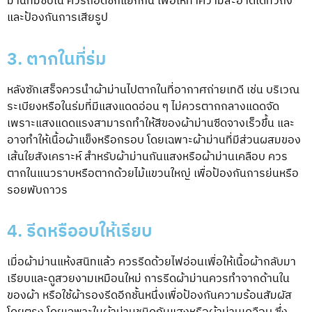
ม่านที่มีซับใน ควรถอดซักแยกกัน เพื่อให้ทำความสะอาดได้ทั่วถึง
และป้องกันการเสียรูป
3. ตากในที่ร่ม
หลังซักเสร็จควรนำผ้าม่านไปตากในที่อากาศถ่ายเทดี เช่น บริเวณ
ระเบียงหรือในร่มที่มีแสงแดดอ่อน ๆ ไม่ควรตากกลางแดดจัด
เพราะแสงแดดแรงสามารถทำให้สีของผ้าม่านซีดจางเร็วขึ้น และ
อาจทำให้เนื้อผ้าแข็งหรือกรอบ โดยเฉพาะผ้าม่านที่มีส่วนผสมของ
เส้นใยสังเคราะห์ สำหรับผ้าม่านกันแสงหรือผ้าม่านเคลือบ ควร
ตากในแนวราบหรือตากด้วยไม้แขวนใหญ่ เพื่อป้องกันการย่นหรือ
รอยพับถาวร
4. รีดหรืออบให้เรียบ
เมื่อผ้าม่านแห้งสนิทแล้ว ควรรีดด้วยไฟอ่อนเพื่อให้เนื้อผ้ากลับมา
เรียบและดูสวยงามเหมือนใหม่ การรีดผ้าม่านควรทำจากด้านใน
ของผ้า หรือใช้ผ้ารองรีดอีกชั้นหนึ่งเพื่อป้องกันความร้อนสัมผัส