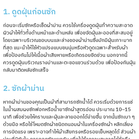
1. ดูดฝุ่นก่อนซัก
ก่อนจะเริ่มซักหรือเช็ดผ้าม่าน ควรใช้เครื่องดูดฝุ่นทำความสะอาด
ผิวผ้าให้ทั่วทั้งด้านหน้าและด้านหลัง เพื่อขจัดฝุ่นละอองที่สะสมอยู่
โดยเฉพาะบริเวณขอบบนและล่างของผ้าม่านซึ่งมักมีฝุ่นเกาะมาก
ที่สุด แนะนำให้ใช้หัวแปรงแบบขนนุ่มหรือหัวดูดเฉพาะสำหรับผ้า
เพื่อป้องกันไม่ให้เนื้อผ้าเสียหายหรือเกิดรอยขีดข่วน นอกจากนี้
ควรดูดฝุ่นบริเวณรางม่านและตะขอแขวนร่วมด้วย เพื่อป้องกันฝุ่น
กลับมาติดหลังซักเสร็จ
2. ซักผ้าม่าน
หากผ้าม่านของคุณเป็นผ้าที่สามารถซักน้ำได้ ควรเริ่มด้วยการแช่
ในน้ำผสมผงซักฟอกหรือน้ำยาซักผ้าสูตรอ่อน ประมาณ 10–15
นาที เพื่อช่วยให้คราบและฝุ่นละลายออกได้ง่ายขึ้น จากนั้นซักเบา ๆ
ด้วยมือ หรือใช้โหมดซักผ้าชนิดถนอมผ้าในเครื่องซักผ้า หลีกเลี่ยง
การบิดแรง เพราะอาจทำให้ผ้าเสียทรงหรือรอยเย็บหลุดได้ ส่วนผ้า