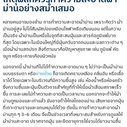
ม่านอย่างสม่ำเสมอ
หลายคนอาจมองข้าม การทำความสะอาดผ้าม่าน เพราะคิดว่า ผ้า
ม่านอยู่สูง ไม่ได้สัมผัสบ่อยเหมือนโซฟาหรือเตียงนอน แต่ในความ
เป็นจริง ผ้าม่านเป็นหนึ่งในจุดที่สะสมฝุ่นและสารก่อภูมิแพ้มาก
ที่สุด โดยเฉพาะในเมืองใหญ่ที่มีฝุ่นควันจากถนนและมลภาวะต่าง ๆ
เมื่อผ้าม่านสกปรก สิ่งที่ตามมาคือปัญหาสุขภาพ เช่น ภูมิแพ้ คัด
จมูก หรือระคายเคืองผิวหนัง
นอกจากนี้ ผ้าม่านที่ไม่ได้ทำความสะอาดนาน ๆ ไม่ว่าจะเป็นผ้าม่าน
แบบธรรมดา หรือ
ม่านม้วน
ก็อาจเกิดคราบเหลือง กลิ่นอับ หรือเชื้อ
ราได้ โดยเฉพาะในบริเวณที่มีความชื้นสูง เช่น ห้องน้ำหรือห้องครัว
ซึ่งความชื้นและฝุ่นเป็นตัวการสำคัญที่ทำให้เนื้อผ้าเสื่อมสภาพเร็ว
ขึ้น การละเลยไม่ทำความสะอาดเป็นเวลานาน นอกจากจะทำให้ผ้า
ม่านดูหมองและเก่าแล้ว ยังอาจทำให้กลไกของม่าน เสียหายจากฝุ่น
ที่เกาะตามรางและแกนหมุนได้ด้วย ดังนั้น การทำความสะอาดผ้า
ม่านทุก ๆ 3–6 เดือน จึงเป็นช่วงเวลาที่เหมาะสมสำหรับการดูแลให้
ผ้าม่านสะอาด ปราศจากฝุ่น และยืดอายุการใช้งานได้ยาวนานขึ้น