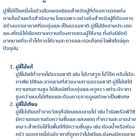
มู่ลี่ไม้เป็นหนึ่งในตัวเลือกยอดนิยมสำหรับผู้ที่ต้องการตกแต่ง
ภายในบ้านหรือสำนักงาน โดยเฉพาะอย่างยิ่งสำหรับผู้ที่ต้องการ
สร้างบรรยากาศที่อบอุ่นและเป็นธรรมชาติ มู่ลี่ไม้มีหลายประเภท
และสไตล์ให้เลือกตามความต้องการของผู้ใช้งาน ทั้งยังมีข้อดี
มากมายที่จะทำให้การใช้งานสะดวกและตอบโจทย์ไลฟ์สไตล์ยุค
ปัจจุบัน
มู่ลี่ไม้แท้
มู่ลี่ไม้แท้ทำจากไม้ธรรมชาติ เช่น ไม้บาสวูด ไม้โอ๊ค หรือไม้อะ
คาเซีย มีสีและลวดลายที่สวยงามตามธรรมชาติ มู่ลี่ไม้แท้มี
ความทนทานสูง ให้สัมผัสที่อบอุ่นและหรูหรา แต่จะมีราคา
สูงกว่าแบบไม้เทียมและต้องการการดูแลรักษาเป็นพิเศษ
มู่ลี่ไม้เทียม
มู่ลี่ไม้เทียมทำจากวัสดุที่เลียนแบบลายไม้ เช่น ไวนิลหรือพีวีซี
มีความทนทานต่อความชื้นและแสงแดด ทำความสะอาดง่าย
เหมาะสำหรับใช้ในพื้นที่ที่มีความชื้นสูง เช่น ห้องน้ำหรือห้อง
ครัว นอกจากนี้ยังมีราคาที่ถูกกว่าไม้แท้และยังคงมีลวดลาย