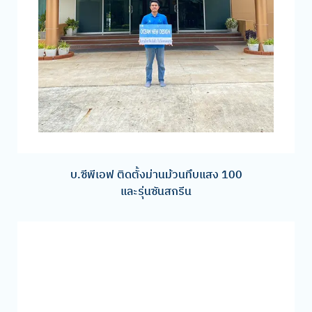
บ.ซีพีเอฟ ติดตั้งม่านม้วนทึบแสง 100
และรุ่นซันสกรีน