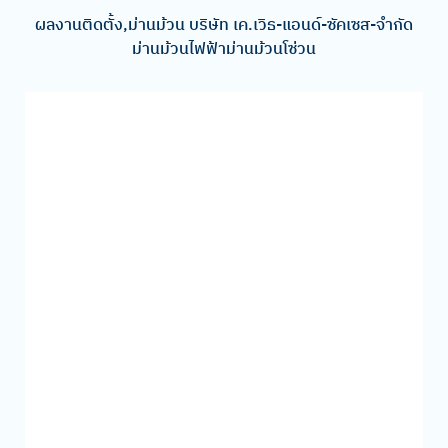
ผลงานติดตั้ง,ม่านม้วน บริษัท เค.เวิธ-แอนด์-ซัคเซส-จำกัด
ม่านม้วนไฟฟ้าม่านม้วนโซ่วน