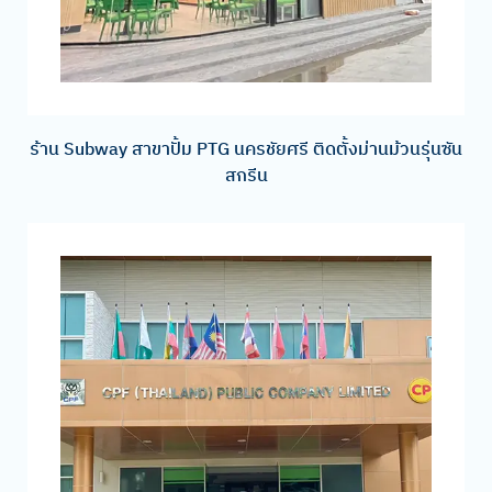
ร้าน Subway สาขาปั้ม PTG นครชัยศรี ติดตั้งม่านม้วนรุ่นซัน
สกรีน